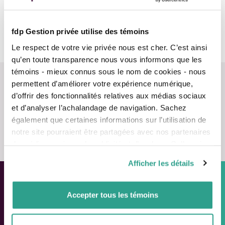
Équipes
fdp Gestion privée utilise des témoins
Conseil d'administration
Le respect de votre vie privée nous est cher. C’est ainsi
qu’en toute transparence nous vous informons que les
témoins - mieux connus sous le nom de cookies - nous
permettent d’améliorer votre expérience numérique,
d’offrir des fonctionnalités relatives aux médias sociaux
et d’analyser l’achalandage de navigation. Sachez
également que certaines informations sur l’utilisation de
Nous contacter
notre site pourraient être partagées avec nos partenaires
de médias sociaux, de publicité et d’analyse. Celles-ci
pourraient être combinées avec d’autres informations que
Afficher les détails
vous leur auriez fournies ou qu’ils auraient collectées lors
de votre utilisation de leurs services.
Approche personnalisée,
Accepter tous les témoins
Solutions adaptées.