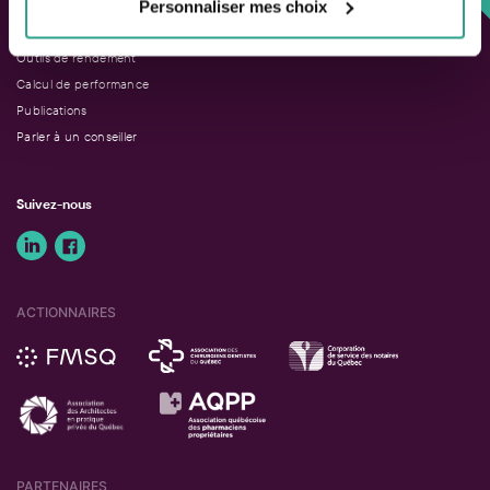
Personnaliser mes choix
LIENS RAPIDES
Outils de rendement
Calcul de performance
Publications
Parler à un conseiller
Suivez-nous
ACTIONNAIRES
PARTENAIRES