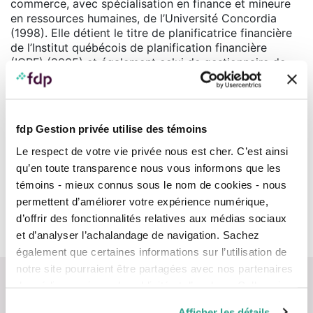
commerce, avec spécialisation en finance et mineure
en ressources humaines, de l’Université Concordia
(1998). Elle détient le titre de planificatrice financière
de l’Institut québécois de planification financière
(IQPF) (2005) et également celui de gestionnaire de
MD
placements agréé (CIM
) octroyé par le CSI (2019).
Marisa est bénévole à la résidence de soins palliatifs
Teresa Dellar. Elle a été bénévole pour l’organisation
fdp Gestion privée utilise des témoins
Voyage de rêve
qui accompagne des enfants en fin de
vie ou défavorisés à Walt Disney pour la journée.
Le respect de votre vie privée nous est cher. C’est ainsi
qu’en toute transparence nous vous informons que les
témoins - mieux connus sous le nom de cookies - nous
permettent d’améliorer votre expérience numérique,
Courtier membre réglementé par l’OCRI
Obtenez plus d’information sur l’inscription d’un conseiller en
d’offrir des fonctionnalités relatives aux médias sociaux
consultant les
Rapports info-conseiller.
et d’analyser l’achalandage de navigation. Sachez
également que certaines informations sur l’utilisation de
notre site pourraient être partagées avec nos partenaires
de médias sociaux, de publicité et d’analyse. Celles-ci
pourraient être combinées avec d’autres informations que
Afficher les détails