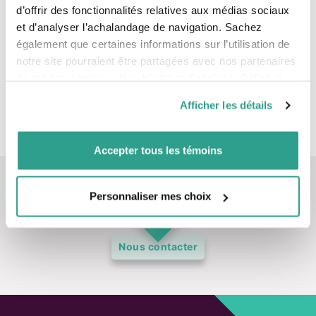
d’offrir des fonctionnalités relatives aux médias sociaux
Courtier membre réglementé par l’OCRI
et d’analyser l’achalandage de navigation. Sachez
Obtenez plus d’information sur l’inscription d’un conseiller en
également que certaines informations sur l’utilisation de
consultant les
Rapports info-conseiller.
notre site pourraient être partagées avec nos partenaires
de médias sociaux, de publicité et d’analyse. Celles-ci
Équipes
pourraient être combinées avec d’autres informations que
Afficher les détails
vous leur auriez fournies ou qu’ils auraient collectées lors
Conseillers
de votre utilisation de leurs services.
Accepter tous les témoins
Personnaliser mes choix
Nous contacter