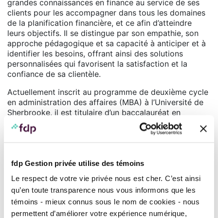
grandes connaissances en finance au service de ses
clients pour les accompagner dans tous les domaines
de la planification financière, et ce afin d’atteindre
leurs objectifs. Il se distingue par son empathie, son
approche pédagogique et sa capacité à anticiper et à
identifier les besoins, offrant ainsi des solutions
personnalisées qui favorisent la satisfaction et la
confiance de sa clientèle.
Actuellement inscrit au programme de deuxième cycle
en administration des affaires (MBA) à l’Université de
Sherbrooke, il est titulaire d’un baccalauréat en
théologie (Université Laval, 2018), d’un baccalauréat
en administration des affaires (ESG-UQAM, 2021), ainsi
que d’un certificat en planification financière (ESG-
UQAM, 2021). Il détient également le titre de
planificateur financier décerné par l’Institut de
fdp Gestion privée utilise des témoins
planification financière (IPF).
Le respect de votre vie privée nous est cher. C’est ainsi
qu’en toute transparence nous vous informons que les
Sa mission : bâtir des relations durables fondées sur la
confiance, la rigueur et une compréhension profonde
témoins - mieux connus sous le nom de cookies - nous
des besoins de ses clients.
permettent d’améliorer votre expérience numérique,