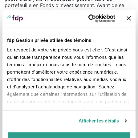
portefeuille en Fonds d’investissement. Avant de se
joindre à la Financière, il a occupé le poste de
représentant en placement pour la Banque de
Montréal.
Titulaire d’un baccalauréat en commerce de
fdp Gestion privée utilise des témoins
l’Université Concordia, Max D’Alessandro détient le
titre d’analyste financier agréé (CFA). Il a réussi avec
Le respect de votre vie privée nous est cher. C’est ainsi
succès de nombreux cours de l’Institut canadien des
qu’en toute transparence nous vous informons que les
valeurs mobilières et est membre de l’Association des
témoins - mieux connus sous le nom de cookies - nous
analystes financiers de Montréal.
permettent d’améliorer votre expérience numérique,
d’offrir des fonctionnalités relatives aux médias sociaux
et d’analyser l’achalandage de navigation. Sachez
également que certaines informations sur l’utilisation de
notre site pourraient être partagées avec nos partenaires
de médias sociaux, de publicité et d’analyse. Celles-ci
pourraient être combinées avec d’autres informations que
Nous contacter
Afficher les détails
vous leur auriez fournies ou qu’ils auraient collectées lors
de votre utilisation de leurs services.