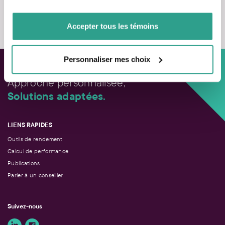
de votre utilisation de leurs services.
Nous contacter
Accepter tous les témoins
Personnaliser mes choix
Approche personnalisée,
Solutions adaptées.
LIENS RAPIDES
Outils de rendement
Calcul de performance
Publications
Parler à un conseiller
Suivez-nous