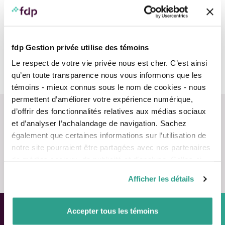
mesure afin qu’ils atteignent leurs objectifs financiers à
chaque étape de leur carrière.
Équipes
fdp Gestion privée utilise des témoins
Le respect de votre vie privée nous est cher. C’est ainsi
Conseillers
qu’en toute transparence nous vous informons que les
témoins - mieux connus sous le nom de cookies - nous
permettent d’améliorer votre expérience numérique,
d’offrir des fonctionnalités relatives aux médias sociaux
et d’analyser l’achalandage de navigation. Sachez
également que certaines informations sur l’utilisation de
notre site pourraient être partagées avec nos partenaires
Nous contacter
de médias sociaux, de publicité et d’analyse. Celles-ci
pourraient être combinées avec d’autres informations que
Afficher les détails
vous leur auriez fournies ou qu’ils auraient collectées lors
de votre utilisation de leurs services.
Accepter tous les témoins