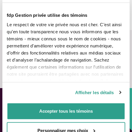
Équipes
fdp Gestion privée utilise des témoins
Comité d'examen indépendant
Le respect de votre vie privée nous est cher. C’est ainsi
qu’en toute transparence nous vous informons que les
témoins - mieux connus sous le nom de cookies - nous
permettent d’améliorer votre expérience numérique,
d’offrir des fonctionnalités relatives aux médias sociaux
et d’analyser l’achalandage de navigation. Sachez
également que certaines informations sur l’utilisation de
Nous contacter
notre site pourraient être partagées avec nos partenaires
de médias sociaux, de publicité et d’analyse. Celles-ci
pourraient être combinées avec d’autres informations que
Afficher les détails
vous leur auriez fournies ou qu’ils auraient collectées lors
de votre utilisation de leurs services.
Approche personnalisée,
Accepter tous les témoins
Solutions adaptées.
Personnaliser mes choix