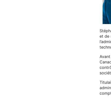
Stéph
et de 
l’adm
techno
Avant 
Canad
contr
socié
Titula
admini
compt