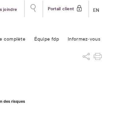
Portail client
s joindre
EN
re complète
Équipe fdp
Informez-vous
on des risques