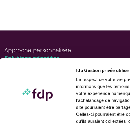
Approche personnalisée,
Solutions adaptées.
fdp Gestion privée utilis
LIENS RAPIDES
Outils de rendement
Le respect de votre vie pr
Calcul de performance
informons que les témoins
Publications
votre expérience numérique
Parler à un conseiller
l’achalandage de navigatio
site pourraient être parta
Celles-ci pourraient être 
qu’ils auraient collectées l
Suivez-nous