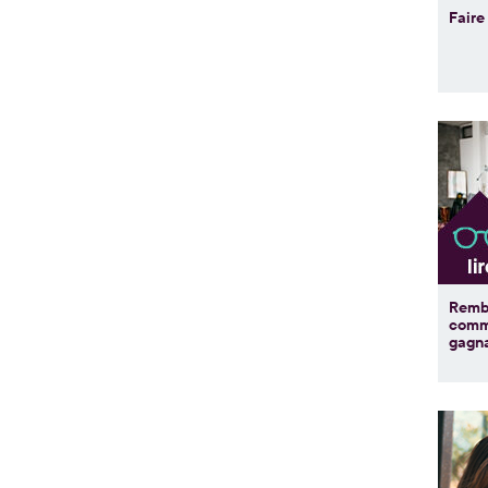
Fair
Remb
comm
gagn