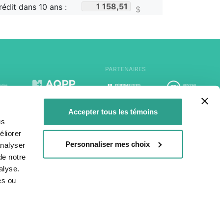
rédit dans
10
ans :
$
PARTENAIRES
Accepter tous les témoins
us
liorer
Personnaliser mes choix
analyser
de notre
alyse.
es ou
Nous contacter
dique