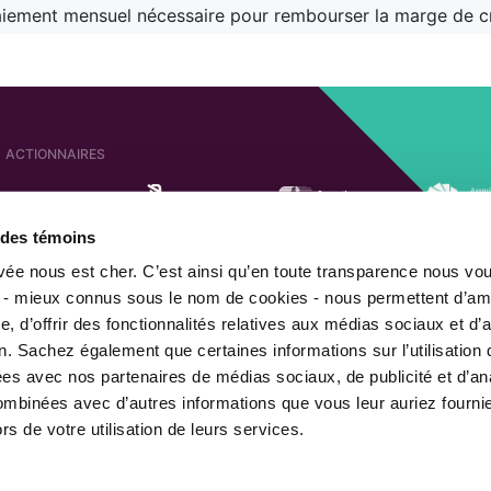
iement mensuel nécessaire pour rembourser la marge de c
ACTIONNAIRES
e des témoins
SOCIÉTÉS AFFILIÉES
ACTIONNAIRE DE
ivée nous est cher. C’est ainsi qu’en toute transparence nous vo
 - mieux connus sous le nom de cookies - nous permettent d’amé
, d’offrir des fonctionnalités relatives aux médias sociaux et d’
n. Sachez également que certaines informations sur l’utilisation 
MEMBRE DE
gées avec nos partenaires de médias sociaux, de publicité et d’an
combinées avec d’autres informations que vous leur auriez fourni
ors de votre utilisation de leurs services.
|
|
Sécurité de l'information
Politique de confidentialité
Avis juri
© 2026 Financière des professionnels. Tous droits réservés.