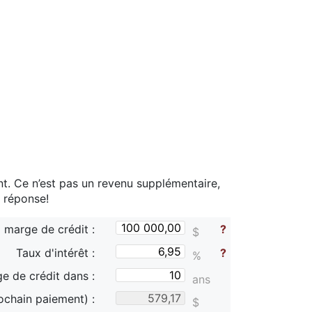
ent. Ce n’est pas un revenu supplémentaire,
 réponse!
 marge de crédit :
?
$
Taux d'intérêt :
?
%
e de crédit dans :
ans
ochain paiement) :
$