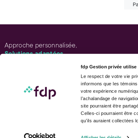
Pa
Approche personnalisée,
Solutions adaptées.
fdp Gestion privée utilis
LIENS RAPIDES
Outils de rendement
Le respect de votre vie pr
Calcul de performance
informons que les témoins
Publications
votre expérience numérique
Parler à un conseiller
l’achalandage de navigatio
site pourraient être parta
Celles-ci pourraient être 
qu’ils auraient collectées l
Suivez-nous
Afficher les détails