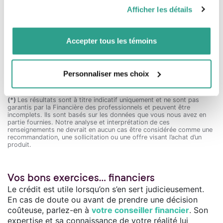
pourraient être combinées avec d’autres informations que
Afficher les détails
ans
vous leur auriez fournies ou qu’ils auraient collectées lors
de votre utilisation de leurs services.
Paiement mensuel des intérêts (prochain paiement) :
Accepter tous les témoins
$
Paiement mensuel nécessaire pour rembourser la marge
de crédit dans
10
ans :
Personnaliser mes choix
$
(*)
Les résultats sont à titre indicatif uniquement et ne sont pas
garantis par la Financière des professionnels et peuvent être
incomplets. Ils sont basés sur les données que vous nous avez en
partie fournies. Notre analyse et interprétation de ces
renseignements ne devrait en aucun cas être considérée comme une
recommandation, une sollicitation ou une offre visant l’achat d’un
produit.
Vos bons exercices… financiers
Le crédit est utile lorsqu’on s’en sert judicieusement.
En cas de doute ou avant de prendre une décision
coûteuse, parlez-en à
votre conseiller financier
. Son
expertise et sa connaissance de votre réalité lui