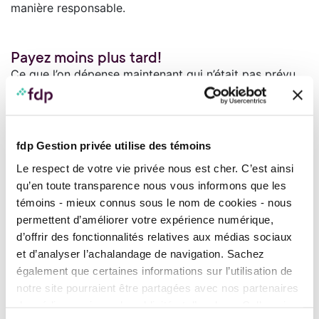
manière responsable.
Payez moins plus tard!
Ce que l’on dépense maintenant qui n’était pas prévu
au budget s’ajoute à la liste des dettes à rembourser.
On n’y voit aucun problème parce que nos futurs
honoraires professionnels suffiront bien amplement. En
faisant de simples calculs et en additionnant toutes les
fdp Gestion privée utilise des témoins
dépenses superflues ou non essentielles, on réalise
rapidement que le gros salaire anticipé sera
Le respect de votre vie privée nous est cher. C’est ainsi
lourdement grevé par les mensualités à verser.
qu’en toute transparence nous vous informons que les
témoins - mieux connus sous le nom de cookies - nous
*
Faites le calcul!
permettent d’améliorer votre expérience numérique,
Montant de la marge de crédit :
d’offrir des fonctionnalités relatives aux médias sociaux
?
$
et d’analyser l’achalandage de navigation. Sachez
également que certaines informations sur l’utilisation de
Taux d'intérêt :
?
%
notre site pourraient être partagées avec nos partenaires
de médias sociaux, de publicité et d’analyse. Celles-ci
Je souhaite rembourser ma marge de crédit dans :