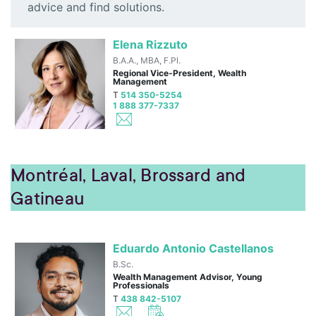
advice and find solutions.
Elena Rizzuto
B.A.A., MBA, F.Pl.
Regional Vice-President, Wealth
Management
T
514 350-5254
1 888 377-7337
Montréal, Laval, Brossard and
Gatineau
Eduardo Antonio Castellanos
B.Sc.
Wealth Management Advisor, Young
Professionals
T
438 842-5107