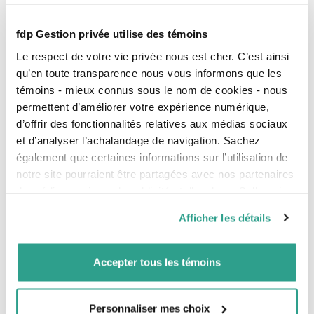
fdp Gestion privée utilise des témoins
Pierre-Luc Collin
B.A.A., F.Pl.
Le respect de votre vie privée nous est cher. C’est ainsi
Wealth Management Advisor
qu’en toute transparence nous vous informons que les
T
418 704-8181
témoins - mieux connus sous le nom de cookies - nous
1 800 720-4244, p. 317
permettent d’améliorer votre expérience numérique,
d’offrir des fonctionnalités relatives aux médias sociaux
et d’analyser l’achalandage de navigation. Sachez
Éva Lavoie
également que certaines informations sur l’utilisation de
B.A.A., F.Pl.
Wealth Management Advisor, Young
notre site pourraient être partagées avec nos partenaires
Professionals
de médias sociaux, de publicité et d’analyse. Celles-ci
T
418 704-8162
1 800 720-4244
pourraient être combinées avec d’autres informations que
Afficher les détails
vous leur auriez fournies ou qu’ils auraient collectées lors
de votre utilisation de leurs services.
Félix-Antoine Leblond
Accepter tous les témoins
B.A.A., F.Pl.
Wealth Management Advisor, Young
Professionals
T
418 747-0121
Personnaliser mes choix