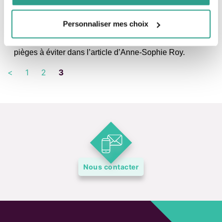
Dans le cadre de la flambée des prix de l’immobilier et
de la férocité tant des acheteurs que des vendeurs,
Personnaliser mes choix
Saber Gallali, B.A.A., Pl. Fin., conseiller en gestion de
patrimoine, éclaire les lecteurs du 24H Montréal sur les
pièges à éviter dans l’article d’Anne-Sophie Roy.
<
1
2
3
Nous contacter