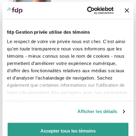
DANS LES MÉDIAS
L’IQPF désigne Audrey Lopez de la Osa à titre
de Tête d’affiche
fdp Gestion privée utilise des témoins
Audrey Lopez de la Osa, conseillère en gestion de
patrimoine chez fdp, a tenu une entrevue auprès de
Le respect de votre vie privée nous est cher. C’est ainsi
l’Institut québécois de planification financière (IQPF), lors
qu’en toute transparence nous vous informons que les
de laquelle elle dépeint la façon dont son rôle de
témoins - mieux connus sous le nom de cookies - nous
conseillère est devenu une vocation.
permettent d’améliorer votre expérience numérique,
d’offrir des fonctionnalités relatives aux médias sociaux
19
MARS
et d’analyser l’achalandage de navigation. Sachez
2021
également que certaines informations sur l’utilisation de
notre site pourraient être partagées avec nos partenaires
de médias sociaux, de publicité et d’analyse. Celles-ci
pourraient être combinées avec d’autres informations que
Afficher les détails
vous leur auriez fournies ou qu’ils auraient collectées lors
DANS LES MÉDIAS
de votre utilisation de leurs services.
Immobilier : préparez-vous sans céder à la
Accepter tous les témoins
pression et l’émotion