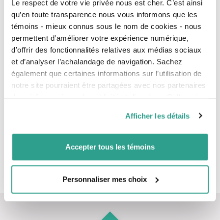
Le respect de votre vie privée nous est cher. C’est ainsi
Vos objectifs
qu’en toute transparence nous vous informons que les
témoins - mieux connus sous le nom de cookies - nous
permettent d’améliorer votre expérience numérique,
Bâtir
d’offrir des fonctionnalités relatives aux médias sociaux
Stratégies fiscales
et d’analyser l’achalandage de navigation. Sachez
également que certaines informations sur l’utilisation de
Achat d’une première maison
notre site pourraient être partagées avec nos partenaires
de médias sociaux, de publicité et d’analyse. Celles-ci
Investir
pourraient être combinées avec d’autres informations que
Afficher les détails
Planifier
vous leur auriez fournies ou qu’ils auraient collectées lors
de votre utilisation de leurs services.
S’incorporer
Accepter tous les témoins
Gérer
Protéger
Personnaliser mes choix