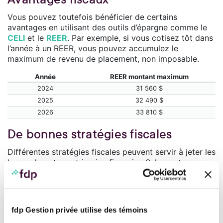
Vous pouvez toutefois bénéficier de certains
avantages en utilisant des outils d’épargne comme le
CELI
et le
REER
. Par exemple, si vous cotisez tôt dans
l’année à un REER, vous pouvez accumulez le
maximum de revenu de placement, non imposable.
Année
REER montant maximum
2024
31 560 $
2025
32 490 $
2026
33 810 $
De bonnes stratégies fiscales
Différentes stratégies fiscales peuvent servir à jeter les
bases de votre patrimoine financier. Selon votre
situation, il est possible de maximiser vos déductions,
de réduire le revenu imposable et d’utiliser tous les
crédits d’impôts admissibles.
Votre conseiller
peut
vous aider à bien comprendre les rouages de la
fdp Gestion privée utilise des témoins
fiscalité et vous orienter dans vos choix.