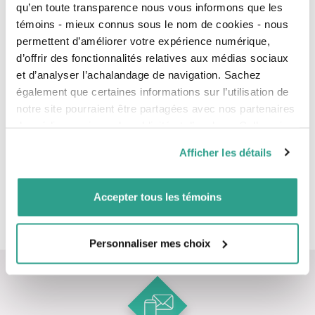
l’article
complexes.
qu’en toute transparence nous vous informons que les
témoins - mieux connus sous le nom de cookies - nous
permettent d’améliorer votre expérience numérique,
d’offrir des fonctionnalités relatives aux médias sociaux
et d’analyser l’achalandage de navigation. Sachez
également que certaines informations sur l’utilisation de
notre site pourraient être partagées avec nos partenaires
de médias sociaux, de publicité et d’analyse. Celles-ci
pourraient être combinées avec d’autres informations que
Anik Bougie
,
Afficher les détails
LL.M. Fisc., Pl. Fin., TEP
vous leur auriez fournies ou qu’ils auraient collectées lors
Cheffe de pratique,
planification financière et
de votre utilisation de leurs services.
fiscalité
Accepter tous les témoins
Personnaliser mes choix