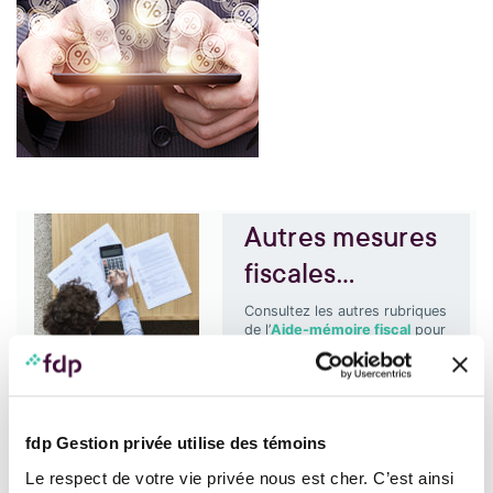
Autres mesures
fiscales…
Consultez les autres rubriques
de l’
Aide-mémoire fiscal
pour
plus d’informations.
Communiquez avec
votre
conseiller
qui pourra vous
fournir de plus amples détails
Retour
et même mettre en place des
fdp Gestion privée utilise des témoins
stratégies fiscales
à
personnalisées pour répondre
Le respect de votre vie privée nous est cher. C’est ainsi
à vos besoins les plus