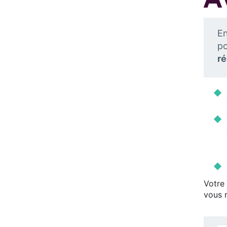
En
po
ré
Votr
vous r