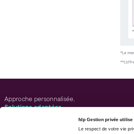
*Le mem
**L’off
Approche personnalisée,
Solutions adaptées.
fdp Gestion privée utilis
LIENS RAPIDES
Outils de rendement
Le respect de votre vie pr
Calcul de performance