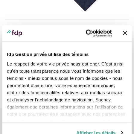
Mot de bienvenue
Cours de 90 minutes
Clavardage et réponses aux questions en direct
fdp Gestion privée utilise des témoins
Le respect de votre vie privée nous est cher. C’est ainsi
Places limitées
qu’en toute transparence nous vous informons que les
témoins - mieux connus sous le nom de cookies - nous
Les inscriptions sont maintenant complètes! Merci de
permettent d’améliorer votre expérience numérique,
votre intérêt.
d’offrir des fonctionnalités relatives aux médias sociaux
et d’analyser l’achalandage de navigation. Sachez
également que certaines informations sur l’utilisation de
notre site pourraient être partagées avec nos partenaires
de médias sociaux, de publicité et d’analyse. Celles-ci
pourraient être combinées avec d’autres informations que
Afficher les détails