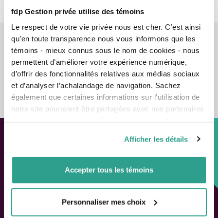
fdp Gestion privée utilise des témoins
Le respect de votre vie privée nous est cher. C’est ainsi
qu’en toute transparence nous vous informons que les
témoins - mieux connus sous le nom de cookies - nous
permettent d’améliorer votre expérience numérique,
d’offrir des fonctionnalités relatives aux médias sociaux
Nous contacter
et d’analyser l’achalandage de navigation. Sachez
également que certaines informations sur l’utilisation de
notre site pourraient être partagées avec nos partenaires
de médias sociaux, de publicité et d’analyse. Celles-ci
pourraient être combinées avec d’autres informations que
Afficher les détails
vous leur auriez fournies ou qu’ils auraient collectées lors
Approche personnalisée,
de votre utilisation de leurs services.
Solutions adaptées.
Accepter tous les témoins
LIENS RAPIDES
Personnaliser mes choix
Outils de rendement
Calcul de performance