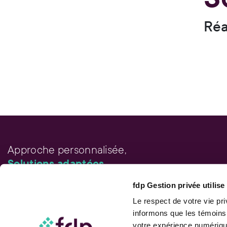
Réa
Approche personnalisée,
Solutions adaptées.
fdp Gestion privée utilis
LIENS RAPIDES
Outils de rendement
Le respect de votre vie pr
Calcul de performance
informons que les témoins
Publications
votre expérience numérique