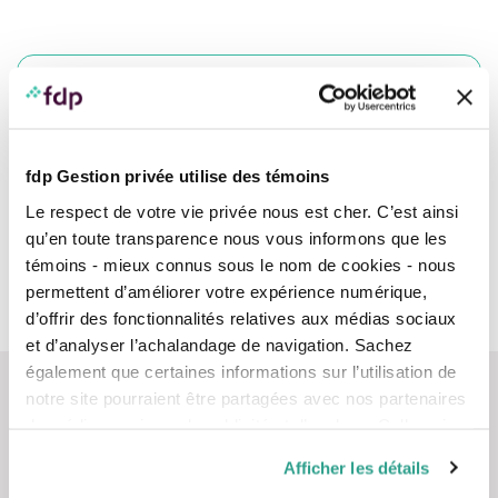
IMPORTANT: Veuillez remplir une inscription
par personne présente.
fdp Gestion privée utilise des témoins
Le respect de votre vie privée nous est cher. C’est ainsi
qu’en toute transparence nous vous informons que les
L'événement est maintenant complet. Merci de votre
témoins - mieux connus sous le nom de cookies - nous
intérêt.
permettent d’améliorer votre expérience numérique,
d’offrir des fonctionnalités relatives aux médias sociaux
et d’analyser l’achalandage de navigation. Sachez
également que certaines informations sur l’utilisation de
notre site pourraient être partagées avec nos partenaires
de médias sociaux, de publicité et d’analyse. Celles-ci
pourraient être combinées avec d’autres informations que
Afficher les détails
vous leur auriez fournies ou qu’ils auraient collectées lors
Nous contacter