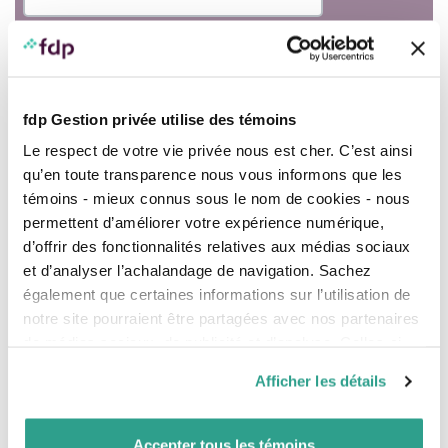
Profession
*
Courriel
*
fdp Gestion privée utilise des témoins
Le respect de votre vie privée nous est cher. C’est ainsi
qu’en toute transparence nous vous informons que les
Ville
témoins - mieux connus sous le nom de cookies - nous
permettent d’améliorer votre expérience numérique,
d’offrir des fonctionnalités relatives aux médias sociaux
Téléphone
*
Poste (si
et d’analyser l’achalandage de navigation. Sachez
applicable)
également que certaines informations sur l’utilisation de
notre site pourraient être partagées avec nos partenaires
de médias sociaux, de publicité et d’analyse. Celles-ci
Allergies alimentaires
pourraient être combinées avec d’autres informations que
Afficher les détails
vous leur auriez fournies ou qu’ils auraient collectées lors
de votre utilisation de leurs services.
0 sur 250 caractères maximum
Accepter tous les témoins