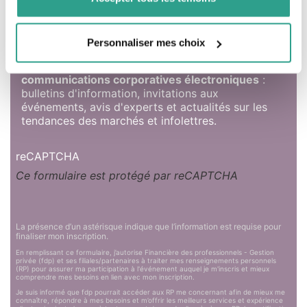
Ajoutez moi à votre liste de diffusion! (cliquez sur le
texte plutôt que le petit carré)
Personnaliser mes choix
Je désire être en contact avec Financière des
professionnels et
recevoir ses diverses
communications corporatives électroniques
:
bulletins d'information, invitations aux
événements, avis d'experts et actualités sur les
tendances des marchés et infolettres.
reCAPTCHA
Ce formulaire est protégé par reCAPTCHA
La présence d’un astérisque indique que l’information est requise pour
finaliser mon inscription.
En remplissant ce formulaire, j’autorise Financière des professionnels - Gestion
privée (fdp) et ses filiales/partenaires à traiter mes renseignements personnels
(RP) pour assurer ma participation à l'événement auquel je m'inscris et mieux
comprendre mes besoins en lien avec mon inscription.
Je suis informé que fdp pourrait accéder aux RP me concernant afin de mieux me
connaître, répondre à mes besoins et m’offrir les meilleurs services et expérience