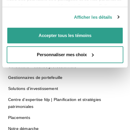
Notaire émérite
de médias sociaux, de publicité et d’analyse. Celles-ci
T
514 789-2981
pourraient être combinées avec d’autres informations que
1 888 377-7337
Afficher les détails
vous leur auriez fournies ou qu’ils auraient collectées lors
de votre utilisation de leurs services.
Accepter tous les témoins
Équipe fdp
Personnaliser mes choix
Conseillers
Conseillers – Jeunes professionnels
Gestionnaires de portefeuille
Solutions d’investissement
Centre d’expertise fdp | Planification et stratégies
patrimoniales
Placements
Notre démarche