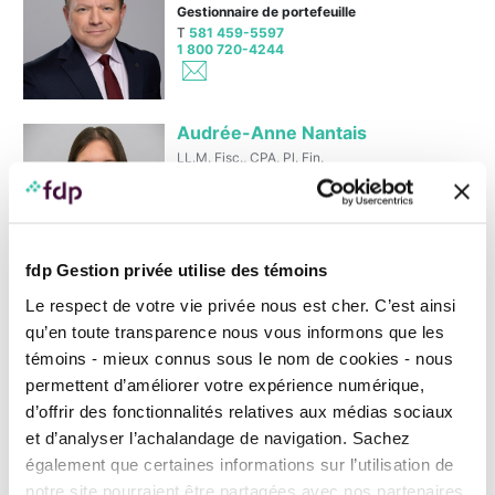
Gestionnaire de portefeuille
T
581 459-5597
1 800 720-4244
Audrée-Anne Nantais
LL.M. Fisc., CPA, Pl. Fin.
Fiscaliste
T
514 350-7063
1 888 377 7337
fdp Gestion privée utilise des témoins
Anik Bellemare
Le respect de votre vie privée nous est cher. C’est ainsi
LL. B., D.D.N.
qu’en toute transparence nous vous informons que les
Notaire, Gestion de patrimoine
témoins - mieux connus sous le nom de cookies - nous
T
514 894-2939
1 888 377-7337
permettent d’améliorer votre expérience numérique,
d’offrir des fonctionnalités relatives aux médias sociaux
et d’analyser l’achalandage de navigation. Sachez
Hélène Potvin
également que certaines informations sur l’utilisation de
LL. B., D.D.N.
notre site pourraient être partagées avec nos partenaires