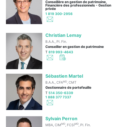
Conseillère en gestion de patrimoine,
Financière des professionnels - Gestion
privée
1 819 300-2956
Christian Lemay
B.A.A., Pl. Fin.
Conseiller en gestion de patrimoine
T
819 993-4643
Sébastien Martel
MD
B.A.A., CFA
, CMT
Gestionnaire de portefeuille
T
514 350-6339
1 888 377 7337
Sylvain Perron
MD
MD
MBA, CIM
, FCSI
, Pl. Fin.