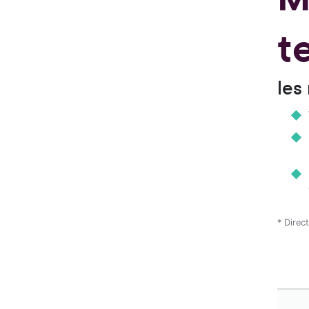
t
les
* Direc