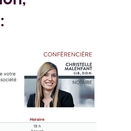
:
e votre
 société
Horaire
18 h