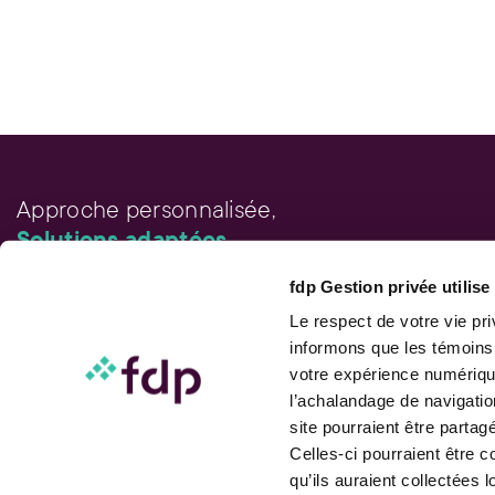
Approche personnalisée,
Solutions adaptées.
fdp Gestion privée utilis
LIENS RAPIDES
Outils de rendement
Le respect de votre vie pr
Calcul de performance
informons que les témoins
Publications
votre expérience numérique
Parler à un conseiller
l’achalandage de navigatio
site pourraient être parta
Celles-ci pourraient être 
qu’ils auraient collectées l
Suivez-nous