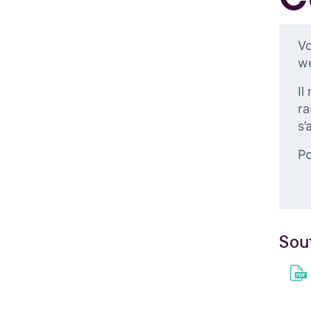
Vo
we
Il
ra
s’
Po
Sou