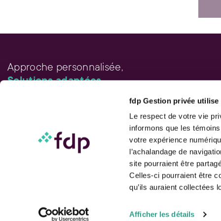
Approche personnalisée,
Solutions adaptées.
fdp Gestion privée utilis
LIENS RAPIDES
Outils de rendement
Le respect de votre vie pr
Calcul de performance
informons que les témoins
Publications
votre expérience numérique
Parler à un conseiller
l’achalandage de navigatio
site pourraient être parta
Celles-ci pourraient être 
qu’ils auraient collectées l
Suivez-nous
Afficher les détails