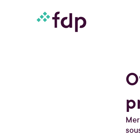
O
p
Merc
sou