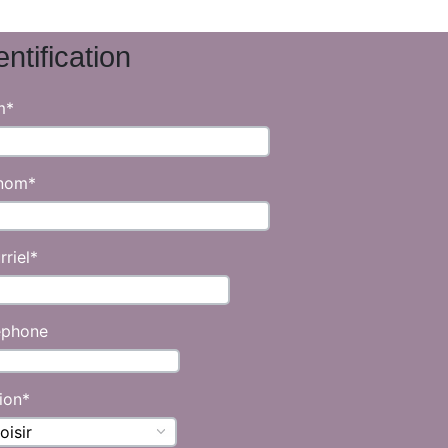
entification
m
*
nom
*
rriel
*
éphone
ion
*