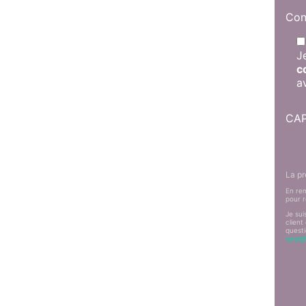
Con
J
c
a
CA
La pr
En rem
pour 
Je sui
client
questi
rprp@