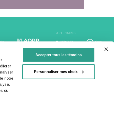
PARTENAIRES
Accepter tous les témoins
us
liorer
Personnaliser mes choix
analyser
de notre
alyse.
es ou
Nous contacter
dique