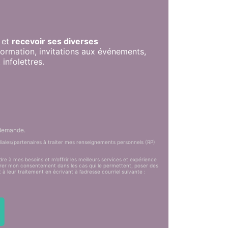
s et
recevoir ses diverses
nformation, invitations aux événements,
infolettres.
 demande.
filiales/partenaires à traiter mes renseignements personnels (RP)
e à mes besoins et m’offrir les meilleurs services et expérience
tirer mon consentement dans les cas qui le permettent, poser des
 leur traitement en écrivant à l’adresse courriel suivante :