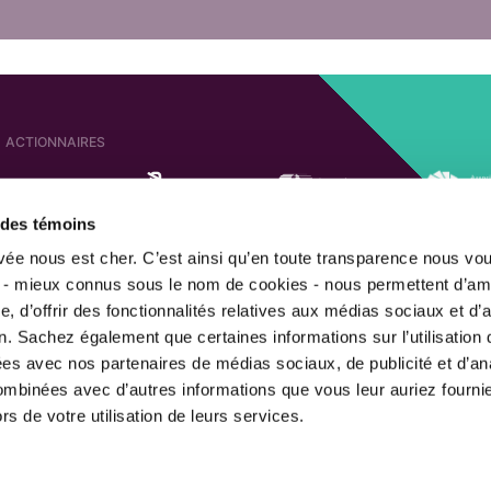
ACTIONNAIRES
e des témoins
SOCIÉTÉS AFFILIÉES
ACTIONNAIRE DE
ivée nous est cher. C’est ainsi qu’en toute transparence nous vo
 - mieux connus sous le nom de cookies - nous permettent d’amé
, d’offrir des fonctionnalités relatives aux médias sociaux et d’
n. Sachez également que certaines informations sur l’utilisation 
MEMBRE DE
gées avec nos partenaires de médias sociaux, de publicité et d’an
combinées avec d’autres informations que vous leur auriez fourni
ors de votre utilisation de leurs services.
|
|
Sécurité de l'information
Politique de confidentialité
Avis juri
© 2026 Financière des professionnels. Tous droits réservés.