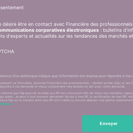
sentement
e désire être en contact avec Financière des professionnel
ommunications corporatives électroniques
: bulletins d'i
vis d'experts et actualités sur les tendances des marchés et 
PTCHA
ésence d’un astérisque indique que l’information est requise pour répondre à ma
plissant ce formulaire, j’autorise Financière des professionnels - Gestion privée (fdp) et ses 
répondre à ma demande et mieux comprendre mes besoins en lien avec cette demande.
s informé que fdp pourrait accéder aux RP me concernant afin de mieux me connaître, répondr
 qui soient. Je peux à tout moment demander l’accès à mes RP, la rectification de mes RP, re
ons à fdp sur la manière dont mes RP sont traités ou encore déposer une plainte relativement à
fdpgp.ca
.