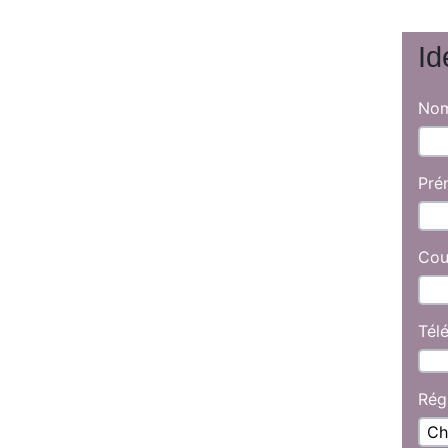
Id
No
Pré
Cou
Tél
Rég