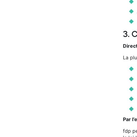
3. 
Direc
La pl
Par l
fdp p