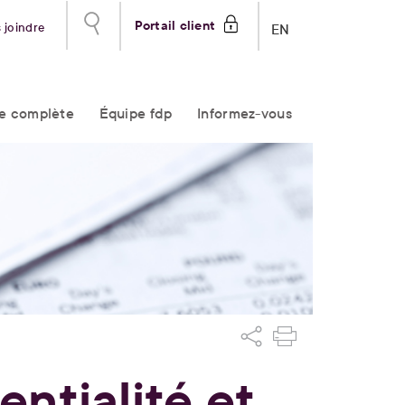
Portail client
 joindre
EN
re complète
Équipe fdp
Informez-vous
entialité et