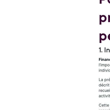
p
p
1. 
Finan
l’imp
indivi
La pr
décri
recuei
activi
Cette 