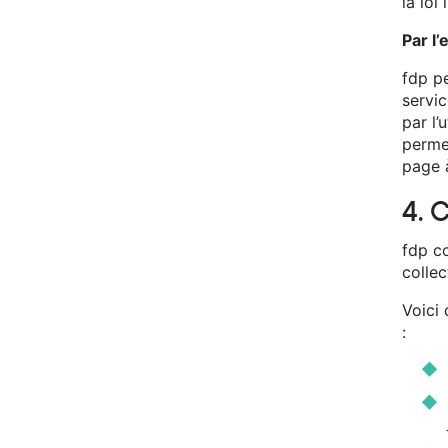
la loi
Par l’
fdp pe
servic
par l
permet
page à
4. 
fdp c
collec
Voici 
: