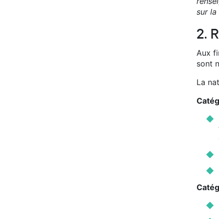
rense
sur l
2. 
Aux f
sont n
La nat
Catégo
Catégo