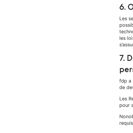
6. 
Les s
possi
techn
les lo
s’ass
7. 
per
fdp a
de de
Les R
pour a
Nonob
requis