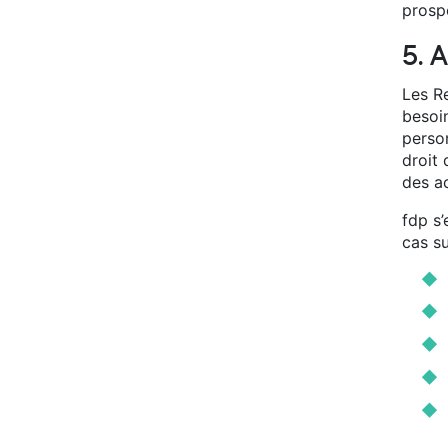
prosp
5. 
Les R
besoi
perso
droit 
des a
fdp s
cas su