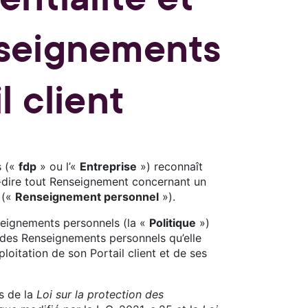
nseignements
l client
es («
fdp
» ou l’«
Entreprise
») reconnaît
à-dire tout Renseignement concernant un
e («
Renseignement personnel
»).
nseignements personnels (la «
Politique
»)
n des Renseignements personnels qu’elle
xploitation de son Portail client et de ses
ns de la
Loi sur la protection des