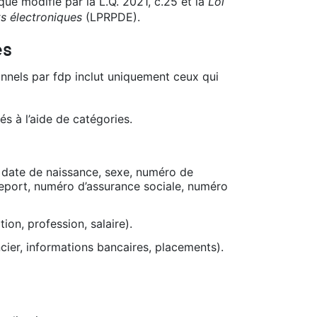
que modifié par la L.Q. 2021, c.25 et la
Loi
s électroniques
(LPRPDE).
és
onnels par fdp inclut uniquement ceux qui
és à l’aide de catégories.
, date de naissance, sexe, numéro de
eport, numéro d’assurance sociale, numéro
on, profession, salaire).
ncier, informations bancaires, placements).