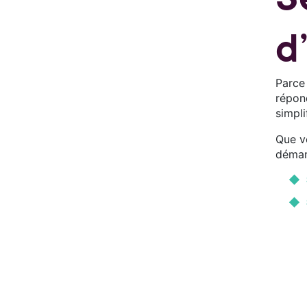
d
Parce
répon
simpli
Que v
démarc