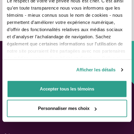
Le respect de votre vie privée nous est cher. C’est ainsi
qu’en toute transparence nous vous informons que les
témoins - mieux connus sous le nom de cookies - nous
Nous contacter
permettent d’améliorer votre expérience numérique,
d’offrir des fonctionnalités relatives aux médias sociaux
et d’analyser l’achalandage de navigation. Sachez
également que certaines informations sur l’utilisation de
notre site pourraient être partagées avec nos partenaires
de médias sociaux, de publicité et d’analyse. Celles-ci
Approche personnalisée,
pourraient être combinées avec d’autres informations que
Solutions adaptées.
Afficher les détails
vous leur auriez fournies ou qu’ils auraient collectées lors
de votre utilisation de leurs services.
LIENS RAPIDES
Accepter tous les témoins
Outils de rendement
Calcul de performance
Personnaliser mes choix
Publications
Parler à un conseiller