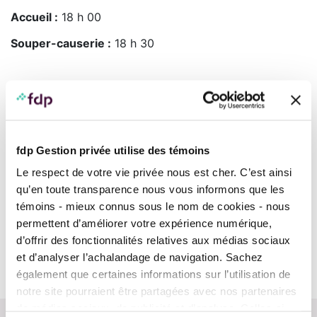
Accueil :
18 h 00
Souper-causerie :
18 h 30
Lieu
Antidote
(Max 50 pers.)
(Stationnement disponible pour les clients)
fdp Gestion privée utilise des témoins
Adresse :
35 Rue Belvédère N, Sherbrooke QC J1H
Le respect de votre vie privée nous est cher. C’est ainsi
4A7
qu’en toute transparence nous vous informons que les
témoins - mieux connus sous le nom de cookies - nous
permettent d’améliorer votre expérience numérique,
L'événement est maintenant complet! Merci de votre
d’offrir des fonctionnalités relatives aux médias sociaux
intérêt.
et d’analyser l’achalandage de navigation. Sachez
également que certaines informations sur l’utilisation de
notre site pourraient être partagées avec nos partenaires
de médias sociaux, de publicité et d’analyse. Celles-ci