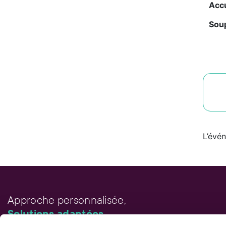
Accu
Soup
L’évé
Approche personnalisée,
Solutions adaptées.