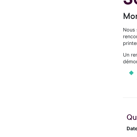
Mon
Nous 
renco
print
Un ren
démon
Qu
Date