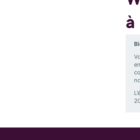
à
Bi
Vo
en
co
no
L’
2