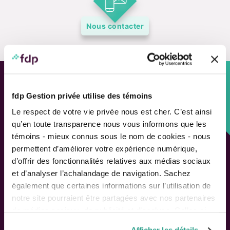
Nous contacter
Approche personnalisée,
fdp Gestion privée utilise des témoins
Solutions adaptées.
Le respect de votre vie privée nous est cher. C’est ainsi
qu’en toute transparence nous vous informons que les
témoins - mieux connus sous le nom de cookies - nous
LIENS RAPIDES
permettent d’améliorer votre expérience numérique,
Outils de rendement
d’offrir des fonctionnalités relatives aux médias sociaux
Calcul de performance
et d’analyser l’achalandage de navigation. Sachez
Publications
également que certaines informations sur l’utilisation de
Parler à un conseiller
notre site pourraient être partagées avec nos partenaires
de médias sociaux, de publicité et d’analyse. Celles-ci
pourraient être combinées avec d’autres informations que
Suivez-nous