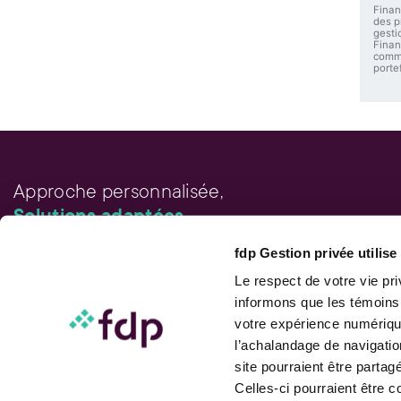
Finan
des p
gesti
Finan
comme
portef
Approche personnalisée,
Solutions adaptées.
fdp Gestion privée utilis
LIENS RAPIDES
Outils de rendement
Le respect de votre vie pr
Calcul de performance
informons que les témoins
Publications
votre expérience numérique
Parler à un conseiller
l’achalandage de navigatio
site pourraient être parta
Celles-ci pourraient être 