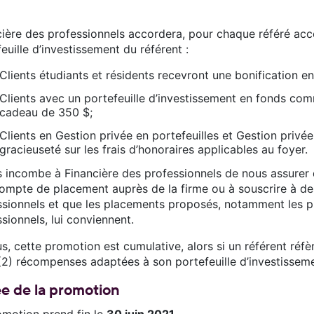
cière des professionnels accordera, pour chaque référé a
euille d’investissement du référent :
Clients étudiants et résidents recevront une bonification e
Clients avec un portefeuille d’investissement en fonds c
cadeau de 350 $;
Clients en Gestion privée en portefeuilles et Gestion privée
gracieuseté sur les frais d’honoraires applicables au foyer.
s incombe à Financière des professionnels de nous assurer q
compte de placement auprès de la firme ou à souscrire à de
ssionnels et que les placements proposés, notamment les p
sionnels, lui conviennent.
s, cette promotion est cumulative, alors si un référent réfè
2) récompenses adaptées à son portefeuille d’investissement
e de la promotion
omotion prend fin le
30 juin 2021
.