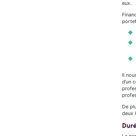
eux.
Finan
portef
Il nou
d’un 
profe
profes
De plu
deux (
Duré
La pr