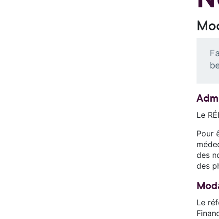
Mod
Fa
be
Admi
Le RÉ
Pour ê
médec
des n
des p
Moda
Le réf
Financ