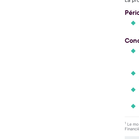
Péri
Cond
1
Le mon
Financi