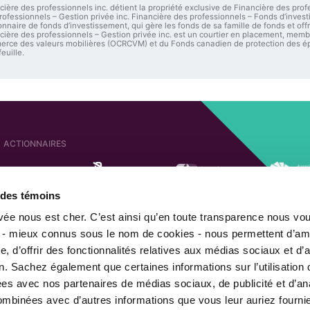
cière des professionnels inc. détient la propriété exclusive de Financière des prof
rofessionnels – Gestion privée inc. Financière des professionnels – Fonds d’investi
onnaire de fonds d’investissement, qui gère les fonds de sa famille de fonds et offr
cière des professionnels – Gestion privée inc. est un courtier en placement, me
rce des valeurs mobilières (OCRCVM) et du Fonds canadien de protection des épa
euille.
ACTIONNAIRES
e des témoins
SOCIÉTÉS AFFILIÉES
ACTIONNAIRE DE
ivée nous est cher. C’est ainsi qu’en toute transparence nous vo
 - mieux connus sous le nom de cookies - nous permettent d’amé
, d’offrir des fonctionnalités relatives aux médias sociaux et d’
n. Sachez également que certaines informations sur l’utilisation 
MEMBRE DE
gées avec nos partenaires de médias sociaux, de publicité et d’an
combinées avec d’autres informations que vous leur auriez fourni