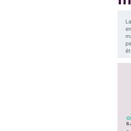
La
en
ma
pe
ét
Ol
B.