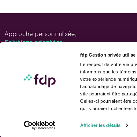
Vou
l’a
sup
des
sat
man
com
Sim
vou
La 
Dém
tou
Par
Approche personnalisée,
déc
Solutions adaptées.
fdp Gestion privée utilis
LIENS RAPIDES
Outils de rendement
Le respect de votre vie pr
Calcul de performance
informons que les témoins
Publications
votre expérience numérique
Parler à un conseiller
l’achalandage de navigatio
site pourraient être parta
Celles-ci pourraient être 
qu’ils auraient collectées l
Suivez-nous
Afficher les détails