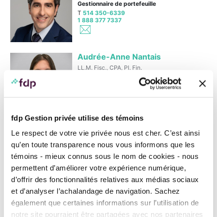
Gestionnaire de portefeuille
T
514 350-6339
1 888 377 7337
Audrée-Anne Nantais
LL.M. Fisc., CPA, Pl. Fin.
Fiscaliste
T
514 350-7063
1 888 377 7337
fdp Gestion privée utilise des témoins
Nathalie B. Poisson
Le respect de votre vie privée nous est cher. C’est ainsi
LL.B., D.D.N., TEP
qu’en toute transparence nous vous informons que les
Notaire, Gestion de patrimoine
témoins - mieux connus sous le nom de cookies - nous
T
514 350-5094
1 888 377-7337
permettent d’améliorer votre expérience numérique,
d’offrir des fonctionnalités relatives aux médias sociaux
et d’analyser l’achalandage de navigation. Sachez
Hélène Potvin
également que certaines informations sur l’utilisation de
LL. B., D.D.N.
notre site pourraient être partagées avec nos partenaires