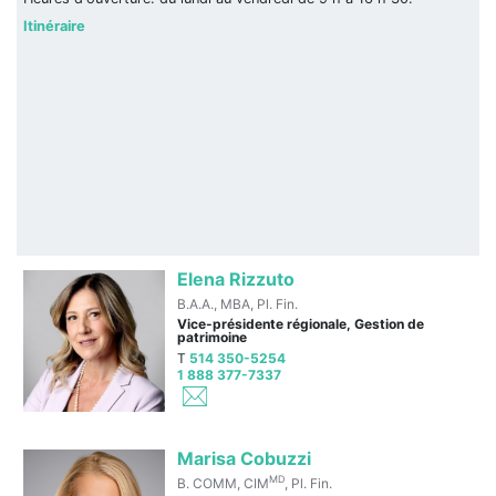
Itinéraire
Elena Rizzuto
B.A.A., MBA, Pl. Fin.
Vice-présidente régionale, Gestion de
patrimoine
T
514 350-5254
1 888 377-7337
Marisa Cobuzzi
MD
B. COMM, CIM
, Pl. Fin.