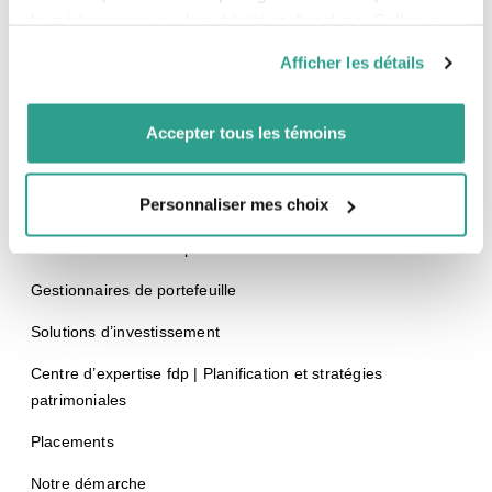
Notaire émérite
de médias sociaux, de publicité et d’analyse. Celles-ci
T
514 789-2981
pourraient être combinées avec d’autres informations que
1 888 377-7337
Afficher les détails
vous leur auriez fournies ou qu’ils auraient collectées lors
de votre utilisation de leurs services.
Accepter tous les témoins
Équipe fdp
Personnaliser mes choix
Conseillers
Conseillers – Jeunes professionnels
Gestionnaires de portefeuille
Solutions d’investissement
Centre d’expertise fdp | Planification et stratégies
patrimoniales
Placements
Notre démarche