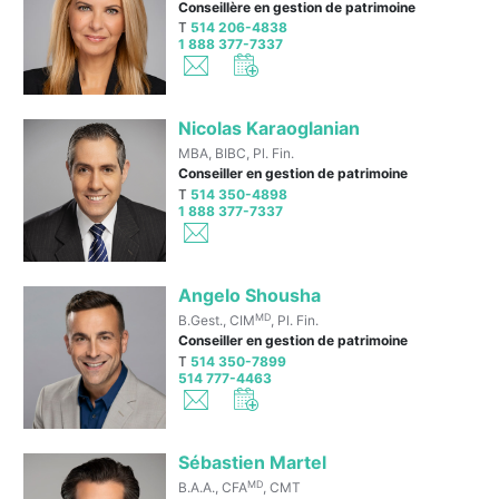
Conseillère en gestion de patrimoine
T
514 206-4838
1 888 377-7337
Nicolas Karaoglanian
MBA, BIBC, Pl. Fin.
Conseiller en gestion de patrimoine
T
514 350-4898
1 888 377-7337
Angelo Shousha
MD
B.Gest., CIM
, Pl. Fin.
Conseiller en gestion de patrimoine
T
514 350-7899
514 777-4463
Sébastien Martel
MD
B.A.A., CFA
, CMT