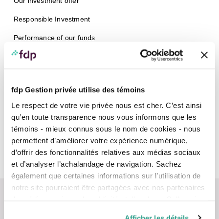
Our investment offer
Responsible Investment
Performance of our funds
Our investment management
Our investment philosophy
Our managers
fdp Gestion privée utilise des témoins
Our governance
Le respect de votre vie privée nous est cher. C’est ainsi
qu’en toute transparence nous vous informons que les
Our Independent Review Committee
témoins - mieux connus sous le nom de cookies - nous
Tax plans
permettent d’améliorer votre expérience numérique,
d’offrir des fonctionnalités relatives aux médias sociaux
Information for Investors
et d’analyser l’achalandage de navigation. Sachez
également que certaines informations sur l’utilisation de
notre site pourraient être partagées avec nos partenaires
de médias sociaux, de publicité et d’analyse. Celles-ci
pourraient être combinées avec d’autres informations que
Afficher les détails