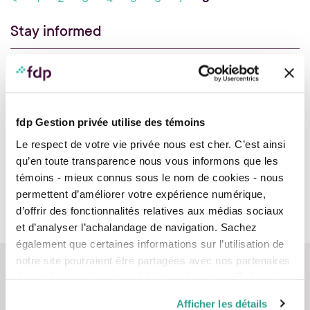
Stay informed
What’s new?
Your fdp podcasts
fdp Gestion privée utilise des témoins
All of our topics
Le respect de votre vie privée nous est cher. C’est ainsi
Investment and markets
qu’en toute transparence nous vous informons que les
Taxation and incorporation
témoins - mieux connus sous le nom de cookies - nous
Financial and estate planning
permettent d’améliorer votre expérience numérique,
Data security
d’offrir des fonctionnalités relatives aux médias sociaux
et d’analyser l’achalandage de navigation. Sachez
également que certaines informations sur l’utilisation de
notre site pourraient être partagées avec nos partenaires
de médias sociaux, de publicité et d’analyse. Celles-ci
pourraient être combinées avec d’autres informations que
Afficher les détails
vous leur auriez fournies ou qu’ils auraient collectées lors