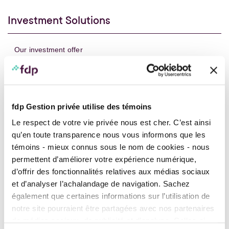
Investment Solutions
Our investment offer
Our mutual funds
EQUITY FUNDS
Canadian Equity
fdp Gestion privée utilise des témoins
Canadian Dividend Equity
Le respect de votre vie privée nous est cher. C’est ainsi
US Equity
qu’en toute transparence nous vous informons que les
Global Equity
témoins - mieux connus sous le nom de cookies - nous
permettent d’améliorer votre expérience numérique,
Emerging Markets Equity
d’offrir des fonctionnalités relatives aux médias sociaux
BALANCED FUNDS
et d’analyser l’achalandage de navigation. Sachez
Balanced Income
également que certaines informations sur l’utilisation de
Balanced
notre site pourraient être partagées avec nos partenaires
de médias sociaux, de publicité et d’analyse. Celles-ci
Balanced Growth