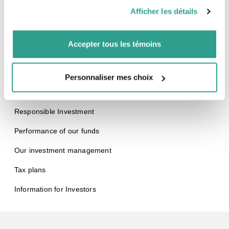
pourraient être combinées avec d’autres informations que
FIXED INCOME FUNDS
Afficher les détails
vous leur auriez fournies ou qu’ils auraient collectées lors
Canadian Bond
de votre utilisation de leurs services.
Municipal Bond
Accepter tous les témoins
Global Fixed Income
Our fdp Perspective Private Portfolio
Personnaliser mes choix
Our fdp Private Mandate
Responsible Investment
Performance of our funds
Our investment management
Tax plans
Information for Investors