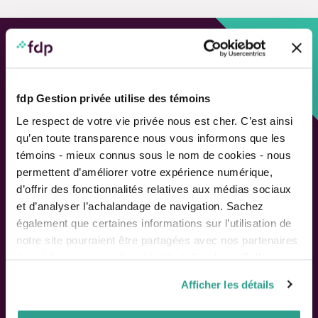
Custom approach,
Adapted solutions.
fdp Gestion privée utilise des témoins
Le respect de votre vie privée nous est cher. C’est ainsi
FAST LINKS
qu’en toute transparence nous vous informons que les
Performance chart
témoins - mieux connus sous le nom de cookies - nous
Performance calculation
permettent d’améliorer votre expérience numérique,
Publications
d’offrir des fonctionnalités relatives aux médias sociaux
Contact us
et d’analyser l’achalandage de navigation. Sachez
également que certaines informations sur l’utilisation de
notre site pourraient être partagées avec nos partenaires
Follow Us
de médias sociaux, de publicité et d’analyse. Celles-ci
pourraient être combinées avec d’autres informations que
Afficher les détails
vous leur auriez fournies ou qu’ils auraient collectées lors
de votre utilisation de leurs services.
SHAREHOLDERS