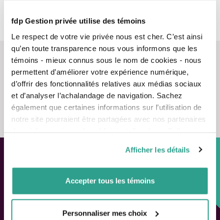
Toutes nos félicitations!
fdp Gestion privée utilise des témoins
Le respect de votre vie privée nous est cher. C’est ainsi
qu’en toute transparence nous vous informons que les
témoins - mieux connus sous le nom de cookies - nous
permettent d’améliorer votre expérience numérique,
d’offrir des fonctionnalités relatives aux médias sociaux
et d’analyser l’achalandage de navigation. Sachez
Nous contacter
également que certaines informations sur l’utilisation de
notre site pourraient être partagées avec nos partenaires
de médias sociaux, de publicité et d’analyse. Celles-ci
pourraient être combinées avec d’autres informations que
Afficher les détails
vous leur auriez fournies ou qu’ils auraient collectées lors
de votre utilisation de leurs services.
Approche personnalisée,
Accepter tous les témoins
Solutions adaptées.
LIENS RAPIDES
Personnaliser mes choix