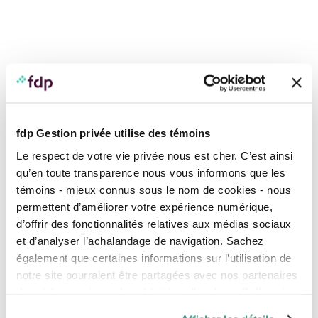
fdp a le plaisir d’accueillir
Nicolas Karaoglanian
à ses bureaux de
Laval!
Lire sa bio
fdp Gestion privée utilise des témoins
Le respect de votre vie privée nous est cher. C’est ainsi
qu’en toute transparence nous vous informons que les
témoins - mieux connus sous le nom de cookies - nous
permettent d’améliorer votre expérience numérique,
d’offrir des fonctionnalités relatives aux médias sociaux
et d’analyser l’achalandage de navigation. Sachez
également que certaines informations sur l’utilisation de
notre site pourraient être partagées avec nos partenaires
Audrey Lopez de la Osa
, Tête d’affiche de l’Institut québécois de
de médias sociaux, de publicité et d’analyse. Celles-ci
planification financière
pourraient être combinées avec d’autres informations que