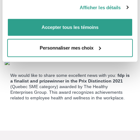
pourraient être combinées avec d’autres informations que
Afficher les détails
Read the article
vous leur auriez fournies ou qu’ils auraient collectées lors
de votre utilisation de leurs services.
Accepter tous les témoins
fdp stands out
Personnaliser mes choix
We would like to share some excellent news with you:
fdp is
a finalist and prizewinner in the Prix Distinction 2021
(Quebec SME category) awarded by The Healthy
Enterprises Group. This award recognizes achievements
related to employee health and wellness in the workplace.