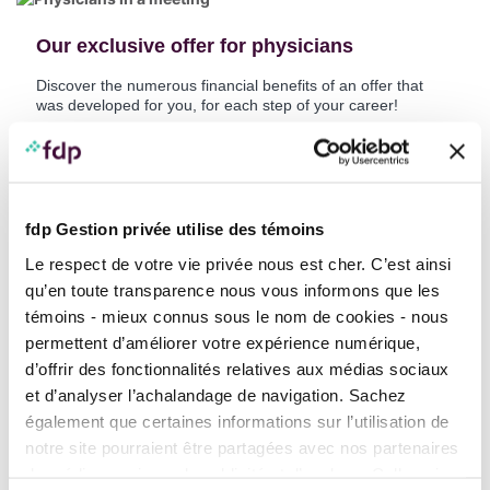
Our exclusive offer for physicians
Discover the numerous financial benefits of an offer that
was developed for you, for each step of your career!
Discover the offer
fdp Gestion privée utilise des témoins
Finance and investments
Le respect de votre vie privée nous est cher. C’est ainsi
qu’en toute transparence nous vous informons que les
témoins - mieux connus sous le nom de cookies - nous
permettent d’améliorer votre expérience numérique,
d’offrir des fonctionnalités relatives aux médias sociaux
The fdp Perspective Private Portfolio:
et d’analyser l’achalandage de navigation. Sachez
evolving at your pace
également que certaines informations sur l’utilisation de
notre site pourraient être partagées avec nos partenaires
How can did this new Portfolio bring the customization and
flexibility that you need? Because it was created for you.
de médias sociaux, de publicité et d’analyse. Celles-ci