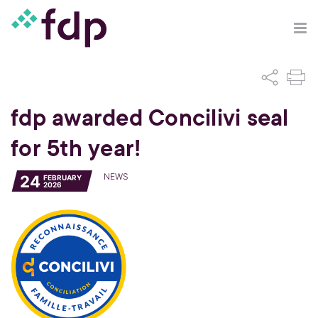
fdp awarded Concilivi seal
for 5th year!
NEWS
24
FEBRUARY
2026