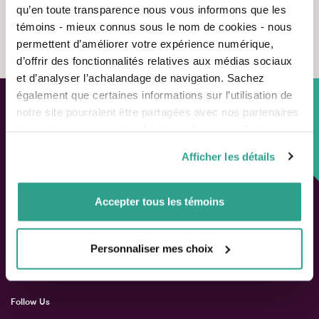
qu’en toute transparence nous vous informons que les
témoins - mieux connus sous le nom de cookies - nous
Contact us
permettent d’améliorer votre expérience numérique,
d’offrir des fonctionnalités relatives aux médias sociaux
et d’analyser l’achalandage de navigation. Sachez
également que certaines informations sur l’utilisation de
notre site pourraient être partagées avec nos partenaires
Custom approach,
de médias sociaux, de publicité et d’analyse. Celles-ci
Adapted solutions.
pourraient être combinées avec d’autres informations que
Afficher les détails
vous leur auriez fournies ou qu’ils auraient collectées lors
de votre utilisation de leurs services.
FAST LINKS
Accepter tous les témoins
Performance chart
Performance calculation
Publications
Personnaliser mes choix
Contact us
Follow Us