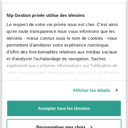
Pierre-Luc Collin
fdp Gestion privée utilise des témoins
B.A.A., F.Pl.
Le respect de votre vie privée nous est cher. C’est ainsi
Wealth Management Advisor
qu’en toute transparence nous vous informons que les
T
418 704-8181
1 800 720-4244, p. 317
témoins - mieux connus sous le nom de cookies - nous
permettent d’améliorer votre expérience numérique,
d’offrir des fonctionnalités relatives aux médias sociaux
Éva Lavoie
et d’analyser l’achalandage de navigation. Sachez
B.A.A., F.Pl.
également que certaines informations sur l’utilisation de
Wealth Management Advisor, Young
notre site pourraient être partagées avec nos partenaires
Professionals
T
418 704-8162
de médias sociaux, de publicité et d’analyse. Celles-ci
1 800 720-4244
pourraient être combinées avec d’autres informations que
Afficher les détails
vous leur auriez fournies ou qu’ils auraient collectées lors
de votre utilisation de leurs services.
Félix-Antoine Leblond
Accepter tous les témoins
B.A.A., F.Pl.
Wealth Management Advisor, Young
Professionals
T
418 747-0121
Personnaliser mes choix