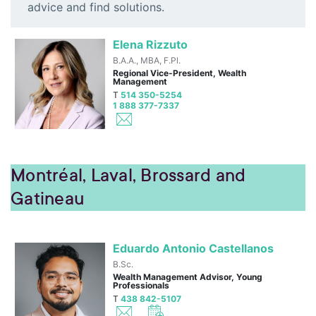
advice and find solutions.
Elena Rizzuto
B.A.A., MBA, F.Pl.
Regional Vice-President, Wealth
Management
T
514 350-5254
1 888 377-7337
Montréal, Laval, Brossard and
Gatineau
Eduardo Antonio Castellanos
B.Sc.
Wealth Management Advisor, Young
Professionals
T
438 842-5107