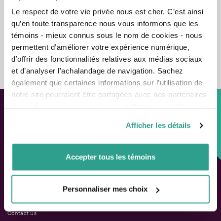
Le respect de votre vie privée nous est cher. C’est ainsi
qu’en toute transparence nous vous informons que les
témoins - mieux connus sous le nom de cookies - nous
permettent d’améliorer votre expérience numérique,
Contact us
d’offrir des fonctionnalités relatives aux médias sociaux
et d’analyser l’achalandage de navigation. Sachez
également que certaines informations sur l’utilisation de
notre site pourraient être partagées avec nos partenaires
de médias sociaux, de publicité et d’analyse. Celles-ci
pourraient être combinées avec d’autres informations que
Custom approach,
Afficher les détails
vous leur auriez fournies ou qu’ils auraient collectées lors
Adapted solutions.
de votre utilisation de leurs services.
Accepter tous les témoins
FAST LINKS
Performance chart
Personnaliser mes choix
Performance calculation
Publications
Contact us