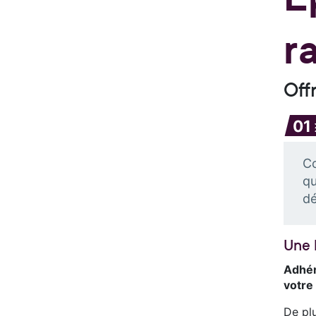
r
Off
01
Co
qu
dé
Une 
Adhér
votre
De pl