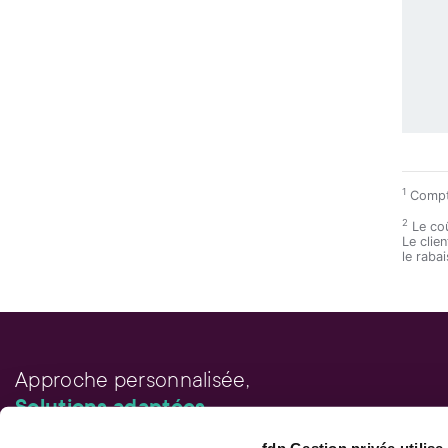
1
Compte
2
Le coû
Le clie
le raba
Approche personnalisée,
Solutions adaptées.
fdp Gestion privée utilis