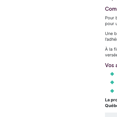
Comm
Pour 
pour 
Une b
l’adh
À la f
versé
Vos 
La pr
Québe