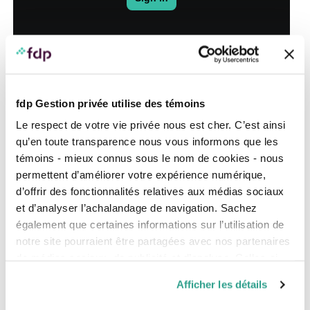
fdp Gestion privée utilise des témoins
Le respect de votre vie privée nous est cher. C’est ainsi
qu’en toute transparence nous vous informons que les
témoins - mieux connus sous le nom de cookies - nous
permettent d’améliorer votre expérience numérique,
d’offrir des fonctionnalités relatives aux médias sociaux
et d’analyser l’achalandage de navigation. Sachez
également que certaines informations sur l’utilisation de
notre site pourraient être partagées avec nos partenaires
de médias sociaux, de publicité et d’analyse. Celles-ci
Note : en anglais avec sous-titrage français
pourraient être combinées avec d’autres informations que
Afficher les détails
vous leur auriez fournies ou qu’ils auraient collectées lors
Environnement
de votre utilisation de leurs services.