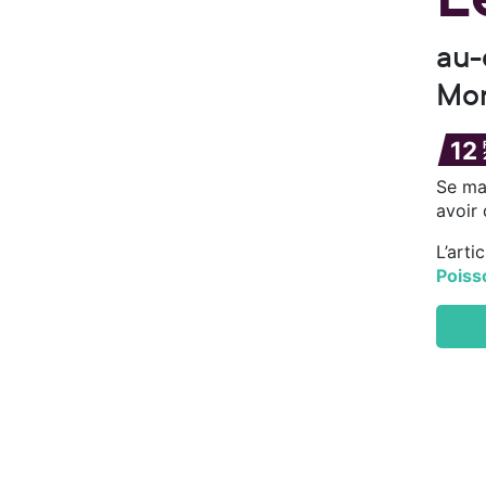
au-
Mon
12
Se mar
avoir
L’arti
Poiss