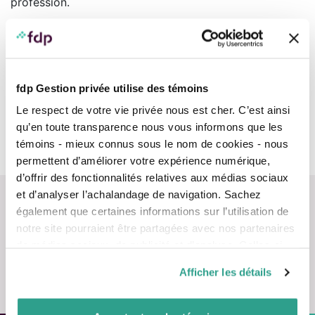
profession.
Cette nouvelle association s’inscrit au cœur de notre
mission corporative d’appuyer les pharmaciens et
pharmaciennes du Québec et est bien évidemment
complémentaire à notre actionnariat avec l’Association
québécoise des pharmaciens propriétaires (AQPP).
fdp Gestion privée utilise des témoins
Nous sommes fiers de prendre part positivement au
Le respect de votre vie privée nous est cher. C’est ainsi
parcours financier personnel et d’affaires de tous les
qu’en toute transparence nous vous informons que les
pharmaciens tout au long de leur carrière
témoins - mieux connus sous le nom de cookies - nous
permettent d’améliorer votre expérience numérique,
d’offrir des fonctionnalités relatives aux médias sociaux
et d’analyser l’achalandage de navigation. Sachez
également que certaines informations sur l’utilisation de
notre site pourraient être partagées avec nos partenaires
de médias sociaux, de publicité et d’analyse. Celles-ci
pourraient être combinées avec d’autres informations que
Nous contacter
Afficher les détails
vous leur auriez fournies ou qu’ils auraient collectées lors
de votre utilisation de leurs services.