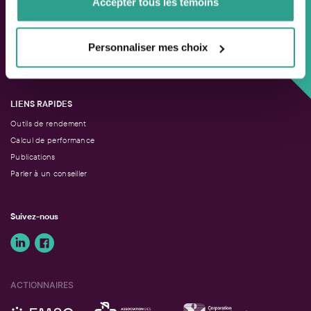
Accepter tous les témoins
Approche personnalisée,
Personnaliser mes choix
Solutions adaptées.
LIENS RAPIDES
Outils de rendement
Calcul de performance
Publications
Parler à un conseiller
Suivez-nous
ACTIONNAIRES