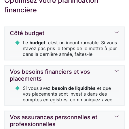
Optimisez votre planification
financière
Côté budget
Le
budget
, c’est un incontournable! Si vous
n’avez pas pris le temps de le mettre à jour
dans la dernière année, faites-le
maintenant et assurez-vous d’y inclure
tous vos projets ou dépenses plus
Vos besoins financiers et vos
importants.
placements
Priorisez les postes budgétaires qui
subissent des
ajustements volontaires ou
Si vous avez
besoin de liquidités
et que
involontaires
, et calculez les effets
vos placements sont investis dans des
associés pour apporter les correctifs
comptes enregistrés, communiquez avec
nécessaires, au besoin.
votre conseiller avant d’effectuer des
transactions dans ces comptes. Il vous
Vérifiez la colonne
dépenses
et privilégiez
Vos assurances personnelles et
aidera à en évaluer les conséquences
celles qui sont majeures.
fiscales et à considérer d’autres options
professionnelles
fiscalement et financièrement plus
Revoyez aussi vos
dettes
et ordonnez leur