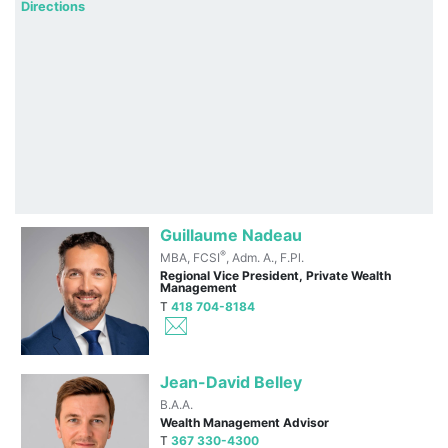
Directions
Guillaume Nadeau
®
MBA, FCSI
, Adm. A., F.Pl.
Regional Vice President, Private Wealth
Management
T
418 704-8184
Jean-David Belley
B.A.A.
Wealth Management Advisor
T
367 330-4300