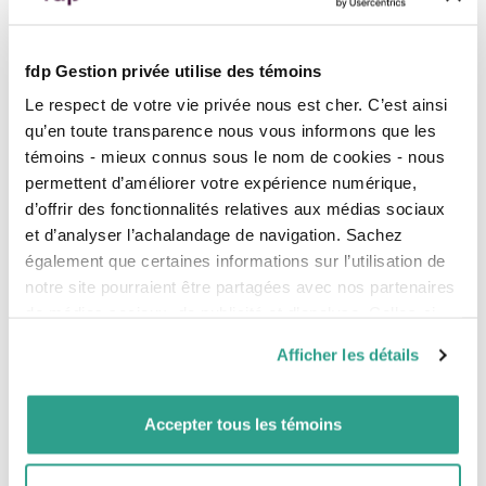
1 800 720-4244, p. 312
fdp Gestion privée utilise des témoins
Hélène Potvin
Le respect de votre vie privée nous est cher. C’est ainsi
LL. B., D.D.N.
qu’en toute transparence nous vous informons que les
Notary emeritus
témoins - mieux connus sous le nom de cookies - nous
T
514 789-2981
1 888 377-7337
permettent d’améliorer votre expérience numérique,
d’offrir des fonctionnalités relatives aux médias sociaux
et d’analyser l’achalandage de navigation. Sachez
également que certaines informations sur l’utilisation de
fdp team
notre site pourraient être partagées avec nos partenaires
de médias sociaux, de publicité et d’analyse. Celles-ci
Advisors
pourraient être combinées avec d’autres informations que
Afficher les détails
vous leur auriez fournies ou qu’ils auraient collectées lors
Advisors – Young Professionals
de votre utilisation de leurs services.
Portfolio Managers
Accepter tous les témoins
Investment Services team