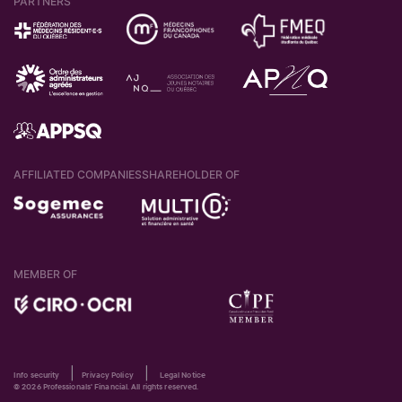
PARTNERS
AFFILIATED COMPANIES
SHAREHOLDER OF
MEMBER OF
|
|
Info security
Privacy Policy
Legal Notice
© 2026 Professionals' Financial. All rights reserved.