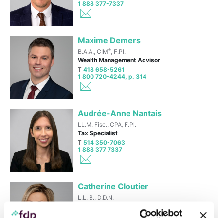
1 888 377-7337
Maxime Demers
®
B.A.A., CIM
, F.Pl.
Wealth Management Advisor
T
418 658-5261
1 800 720-4244, p. 314
Audrée-Anne Nantais
LL.M. Fisc., CPA, F.Pl.
Tax Specialist
T
514 350-7063
1 888 377 7337
Catherine Cloutier
L.L. B., D.D.N.
Practice Leader, Notary
T
418 704-8183